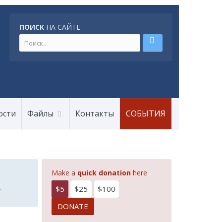
ПОИСК
НА САЙТЕ
ости
Файлы
Контакты
СОБЫТИЯ
Make a
quick donation
here
$5
$25
$100
r