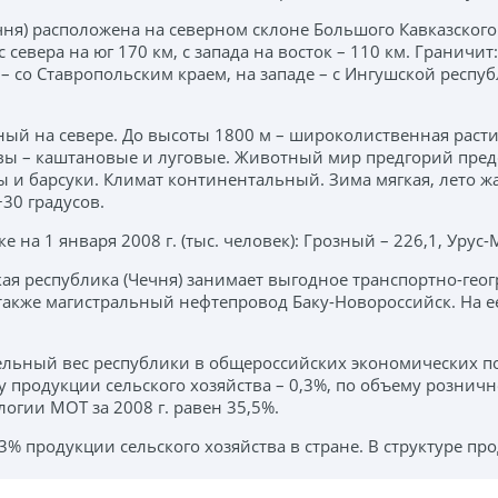
чня) расположена на северном склоне Большого Кавказског
вера на юг 170 км, с запада на восток – 110 км. Граничит: 
е – со Ставропольским краем, на западе – с Ингушской респ
ый на севере. До высоты 1800 м – широколиственная расти
очвы – каштановые и луговые. Животный мир предгорий пред
ы и барсуки. Климат континентальный. Зима мягкая, лето жа
+30 градусов.
на 1 января 2008 г. (тыс. человек): Грозный – 226,1, Урус-Ма
ая республика (Чечня) занимает выгодное транспортно-геог
также магистральный нефтепровод Баку-Новороссийск. На е
льный вес республики в общероссийских экономических показа
 продукции сельского хозяйства – 0,3%, по объему розничн
огии МОТ за 2008 г. равен 35,5%.
% продукции сельского хозяйства в стране. В структуре пр