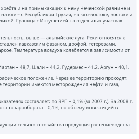
о хребта и на примыкающих к нему Чеченской равнине и
на юге – с Республикой Грузия, на юго-востоке, востоке и
убликой. Граница с Ингушетией на отдельных участках
тельность, выше — альпийские луга. Реки относятся к
ставлен кавказским фазаном, дрофой, тетеревами,
ркое. Температура воздуха колеблется в зависимости от
ртан – 48,7, Шали – 44,2, Гудермес – 41,2, Аргун – 40,1.
рафическое положение. Через ее территорию проходят:
е территории имеются месторождения нефти и газа,
телях составляет: по ВРП – 0,1% (за 2007 г.). За 2008 г.
ого товарооборота – 0,1%, по объему инвестиций в
одукции сельского хозяйства продукция растениеводства