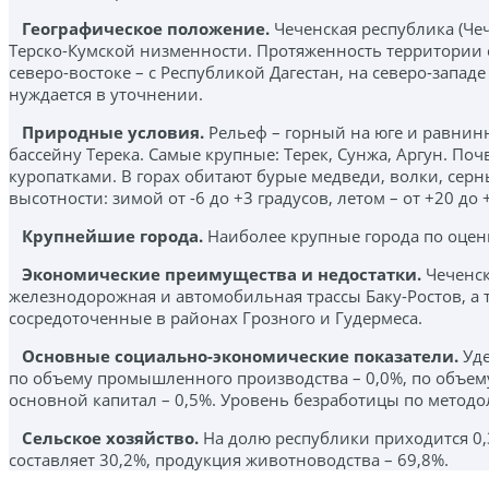
Географическое положение.
Чеченская республика (Че
Терско-Кумской низменности. Протяженность территории с се
северо-востоке – с Республикой Дагестан, на северо-запад
нуждается в уточнении.
Природные условия.
Рельеф – горный на юге и равнинн
бассейну Терека. Самые крупные: Терек, Сунжа, Аргун. П
куропатками. В горах обитают бурые медведи, волки, серн
высотности: зимой от -6 до +3 градусов, летом – от +20 до 
Крупнейшие города
.
Наиболее крупные города по оценке 
Экономические преимущества и недостатки
.
Чеченск
железнодорожная и автомобильная трассы Баку-Ростов, а 
сосредоточенные в районах Грозного и Гудермеса.
Основные социально-экономические показатели
.
Уде
по объему промышленного производства – 0,0%, по объему
основной капитал – 0,5%. Уровень безработицы по методол
Сельское хозяйство
.
На долю республики приходится 0,3
составляет 30,2%, продукция животноводства – 69,8%.