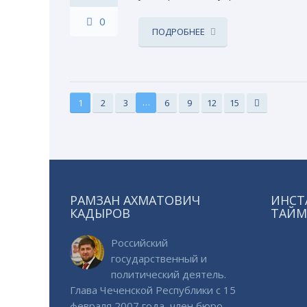
0
ПОДРОБНЕЕ
…
1
2
3
6
9
12
15
РАМЗАН АХМАТОВИЧ
ИНСТ
КАДЫРОВ
ТАЙМ
Российский
государственный и
политический деятель.
Глава Чеченской Республики с 15
февраля 2007 года, член бюро