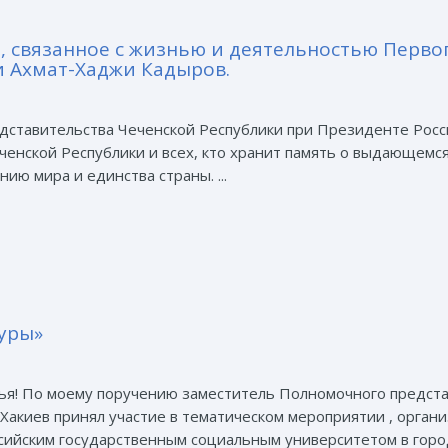
, связанное с жизнью и деятельностью Перво
и Ахмат-Хаджи Кадыров.
едставительства Чеченской Республики при Президенте Рос
ченской Республики и всех, кто хранит память о выдающемс
ию мира и единства страны. ...
туры»
зья! По моему поручению заместитель Полномочного предст
акиев принял участие в тематическом мероприятии , орган
сийским государственным социальным университетом в городе