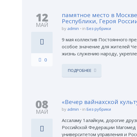
12
памятное место в Москве
Республики, Героя Росси
МАЙ
by
admin
in
Без рубрики
9 мая коллектив Постоянного пр
особое значение для жителей Че
жизнь служению народу, укреплен
0
ПОДРОБНЕЕ
08
«Вечер вайнахской куль
by
admin
in
Без рубрики
МАЙ
Ассаламу 1алайкум, дорогие дру
Российской Федерации Магомед Х
университетом управления и Рос