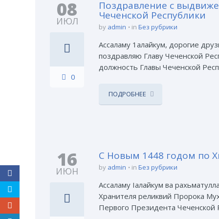
08
Поздравление с выдвиже
Чеченской Республики
ИЮЛ
by
admin
in
Без рубрики
Ассаламу 1алайкум, дорогие друз
поздравляю Главу Чеченской Рес
должность Главы Чеченской Респ
0
ПОДРОБНЕЕ
16
С Новым 1448 годом по 
by
admin
in
Без рубрики
ИЮН
Ассаламу Іалайкум ва рахьматулл
Хранителя реликвий Пророка Мухаммада ﷺ Рамзана Ахматовича Кадырова, Президента Регионального о
Первого Президента Чеченской Ре