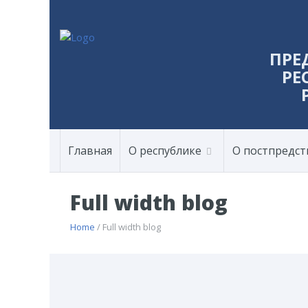
ПРЕ
РЕ
Главная
О республике
О постпредст
Full width blog
Home
/ Full width blog