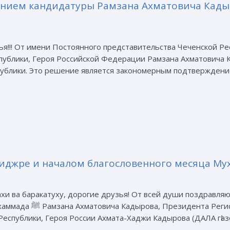
нием кандидатуры Рамзана Ахматовича Кады
ья!!! От имени Постоянного представительства Чеченской Ре
публики, Героя Российской Федерации Рамзана Ахматовича 
ублики. Это решение является закономерным подтверждением
Хиджре и началом благословенного месяца Му
ахи ва баракатуху, дорогие друзья! От всей души поздравляю
бщественного фонда имени
спублики, Героя России Ахмата-Хаджи Кадырова (ДАЛА гӀазот