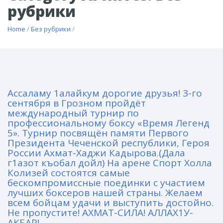
рубрики
Home
/
Без рубрики
/
Ассаламу 1алайкум дорогие друзья! 3-го
сентября в Грозном пройдёт
международный турнир по
профессиональному боксу «Время Легенд
5». Турнир посвящён памяти Первого
Президента Чеченской республики, Героя
России Ахмат-Хаджи Кадырова.(Дала
г1азот къобал дойл) На арене Спорт Холла
Колизей состоятся самые
бескомпромиссные поединки с участием
лучших боксеров нашей страны. Желаем
всем бойцам удачи и выступить достойно.
Не пропустите! АХМАТ-СИЛА! АЛЛАХ1У-
АКБАР!