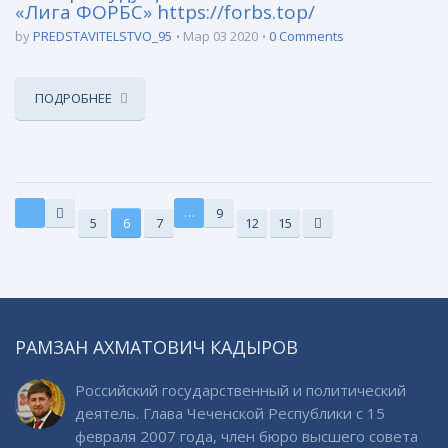
«Лига ФОРБС» https://forbs.top/
by
PREDSTAVITELSTVO_95
Мар 03 2020
0 Comments
ПОДРОБНЕЕ
…
9
5
6
7
12
15
РАМЗАН АХМАТОВИЧ КАДЫРОВ
Российский государственный и политический
деятель. Глава Чеченской Республики с 15
февраля 2007 года, член бюро высшего совета