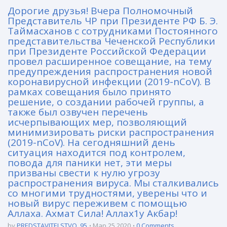
Дорогие друзья! Вчера Полномочный
Представитель ЧР при Президенте РФ Б. Э.
Таймасханов с сотрудниками Постоянного
представительства Чеченской Республики
при Президенте Российской Федерации
провел расширенное совещание, на тему
предупреждения распространения новой
коронавирусной инфекции (2019-nCoV). В
рамках совещания было принято
решение, о создании рабочей группы, а
также был озвучен перечень
исчерпывающих мер, позволяющий
минимизировать риски распространения
(2019-nCoV). На сегодняшний день
ситуация находится под контролем,
повода для паники нет, эти меры
призваны свести к нулю угрозу
распространения вируса. Мы сталкивались
со многими трудностями, уверены что и
новый вирус переживем с помощью
Аллаха. Ахмат Сила! Аллах1у Акбар!
by
PREDSTAVITELSTVO_95
Мар 25 2020
0 Comments