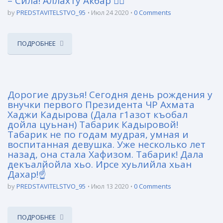
– Сила! Аллах1у Акбар ☝🏻
by
PREDSTAVITELSTVO_95
Июл 24 2020
0 Comments
ПОДРОБНЕЕ
Дорогие друзья! Сегодня день рождения у
внучки первого Президента ЧР Ахмата
Хаджи Кадырова (Дала г1азот къобал
дойла цуьнан) Табарик Кадыровой!
Табарик не по годам мудрая, умная и
воспитанная девушка. Уже несколько лет
назад, она стала Хафизом. Табарик! Дала
декъалйойла хьо. Ирсе хуьлийла хьан
Дахар!☝
by
PREDSTAVITELSTVO_95
Июл 13 2020
0 Comments
ПОДРОБНЕЕ