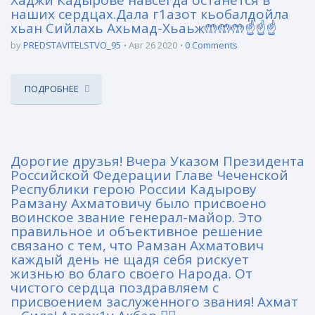
Хаджи Кадырове навсегда останется в
наших сердцах.Дала г1азот кьобалдойла
хьан Сийлахь Ахьмад-Хьаьж🤲🤲🤲☝️☝️☝️
by
PREDSTAVITELSTVO_95
Авг 26 2020
0 Comments
ПОДРОБНЕЕ
Дорогие друзья! Вчера Указом Президента
Российской Федерации Главе Чеченской
Республики герою России Кадырову
Рамзану Ахматовичу было присвоено
воинское звание генерал-майор. Это
правильное и объективное решение
связано с тем, что Рамзан Ахматович
каждый день не щадя себя рискует
жизнью во благо своего Народа. От
чистого сердца поздравляем с
присвоением заслуженного звания! Ахмат