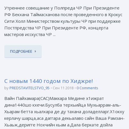
Утреннее совещание у Полпреда ЧР При Президенте
РФ Бекхана Таймасханова после проведенного в Крокус
Сити Холл Министерством культуры ЧР при поддержке
Постпредства ЧР При Президенте РФ, концерта
мастеров исскуства ЧР ...
ПОДРОБНЕЕ
С новым 1440 годом по Хиджре!
by
PREDSTAVITELSTVO_95
Сен 11 2018
0 Comments
Вайн Пайхамара(САС)Маккара Медине х1ижрат
дина1440шо кхечи.Бусулба терхьийца Мухьаррам-аль-
Хьарам бетта хьалхара де ду тахана доладелларг.Х1окху
керлачу шарца,аса даггара декьалаво сайн Ваша Рамзан-
Хьаьж,деригге Нохчийн кьам а.Дала беркате дойла