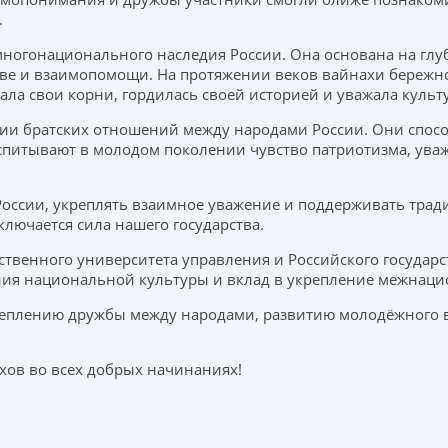
.
 многонационального наследия России. Она основана на гл
тве и взаимопомощи. На протяжении веков вайнахи бережно
ала свои корни, гордилась своей историей и уважала куль
ии братских отношений между народами России. Они спос
спитывают в молодом поколении чувство патриотизма, уваж
в России, укреплять взаимное уважение и поддерживать тр
ключается сила нашего государства.
твенного университета управления и Российского государс
ия национальной культуры и вклад в укрепление межнацио
креплению дружбы между народами, развитию молодёжного 
ехов во всех добрых начинаниях!