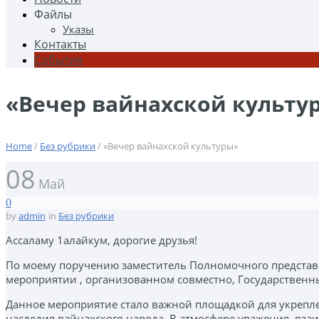
Файлы
Указы
Контакты
События
«Вечер вайнахской культу
Home
/
Без рубрики
/ «Вечер вайнахской культуры»
08
Май
0
by
admin
in
Без рубрики
Ассаламу 1алайкум, дорогие друзья!
По моему поручению заместитель Полномочного представи
мероприятии
, организованном совместно, Государствен
Данное мероприятие стало важной площадкой для укрепле
наследия вайнахского народа. В атмосфере уважения, вз