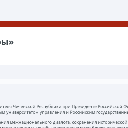
ры»
теля Чеченской Республики при Президенте Российской Ф
ным университетом управления и Российским государствен
ния межнационального диалога, сохранения исторической 
аимопонимания и дружбы участники смогли ближе познаком