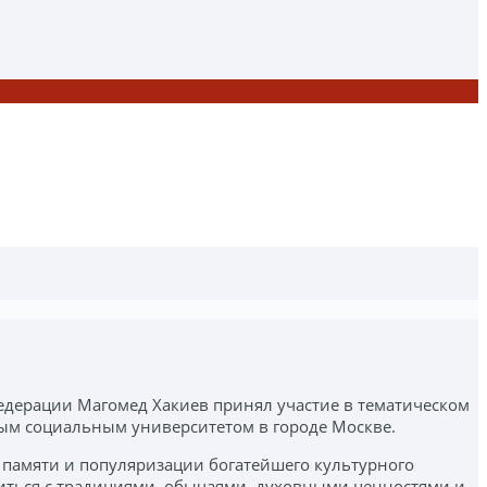
едерации Магомед Хакиев принял участие в тематическом
ным социальным университетом в городе Москве.
памяти и популяризации богатейшего культурного
иться с традициями, обычаями, духовными ценностями и