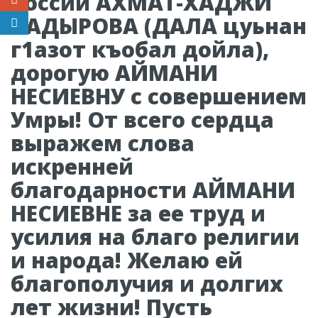
России АХМАТ-ХАДЖИ
КАДЫРОВА (ДАЛА цуьнан
г1азот къобал дойла),
дорогую АЙМАНИ
НЕСИЕВНУ с совершением
Умры! От всего сердца
выражем слова
искренней
благодарности АЙМАНИ
НЕСИЕВНЕ за ее труд и
усилия на благо религии
и народа! Желаю ей
благополучия и долгих
лет жизни! Пусть