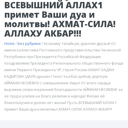
ВСЕВЫШНИЙ АЛЛАХ1
примет Ваши дуа и
молитвы! АХМАТ-СИЛА!
АЛЛАХУ АКБАР!!!
Home
/
Без рубрики
/ Ассаламу 1алайкум, дорогие друзья! От
имени коллектива Постоянного представительства Чеченской
Республики при Президенте Российской Федерации
поздравляем Президента Регионального общественного фонда
имени Первого Президента ЧР, Героя России АХМАТ-ХАДЖИ
КАДЫРОВА (ДАЛА цуьнан г1азот къобал дойла), дорогую
АЙМАНИ НЕСИЕВНУ с совершением Умры! От всего сердца
выражем слова искренней благодарности АЙМАНИ НЕСИЕВНЕ за
ее труд и усилия на благо религии и народа! Желаю ей
благополучия и долгих лет жизни! Пусть ВСЕВЫШНИЙ АЛЛАХ1
примет Ваши дуа и молитвы! АХМАТ-СИЛА! АЛЛАХУ АКБАР!!!