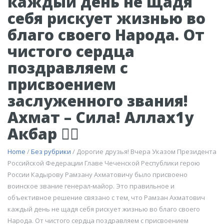
каждый день не щадя
себя рискует жизнью во
благо своего Народа. От
чистого сердца
поздравляем с
присвоением
заслуженного звания!
Ахмат – Сила! Аллах1у
Акбар ☝🏻
Home
/
Без рубрики
/ Дорогие друзья! Вчера Указом Президента
Российской Федерации Главе Чеченской Республики герою
России Кадырову Рамзану Ахматовичу было присвоено
воинское звание генерал-майор. Это правильное и
объективное решение связано с тем, что Рамзан Ахматович
каждый день не щадя себя рискует жизнью во благо своего
Народа. От чистого сердца поздравляем с присвоением