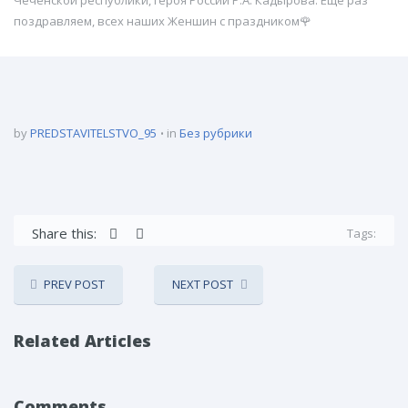
Чеченской республики, героя России Р.А. Кадырова. Ещё раз
поздравляем, всех наших Женшин с праздником🌹
by
PREDSTAVITELSTVO_95
in
Без рубрики
Share this:
Tags:
PREV POST
NEXT POST
Related Articles
Comments