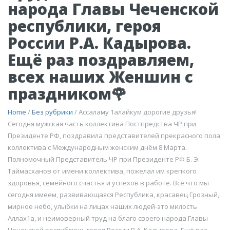
народа Главы Чеченской
республики, героя
России Р.А. Кадырова.
Ещё раз поздравляем,
всех наших Женшин с
праздником🌹
Home
/
Без рубрики
/ Ассаламу 1алайкум дорогие друзья!
Сегодня мужская часть коллектива Постпредства ЧР при
Президенте РФ, поздравила представителей прекрасного пола
коллектива с Международным женским днём 8 Марта.
Полномочный Представитель ЧР при Президенте РФ Б. Э.
Таймасханов от имени коллектива, пожелал им крепкого
здоровья, семейного счастья и успехов в работе. Всё что мы
сегодня имеем, развивающаяся Республика, красавец Грозный,
мирное небо, улыбки на лицах наших людей-это милость
Аллах1а, и неимоверный труд на благо своего народа Главы