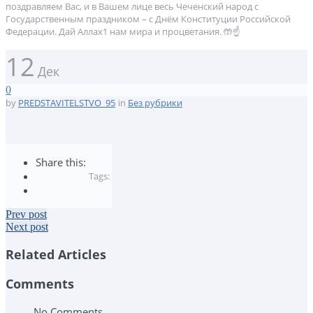
поздравляем Вас, и в Вашем лице весь Чеченский народ с
Государственным праздником – с Днём Конституции Российской
Федерации. Дай Аллах1 нам мира и процветания. 🤲☝️
12
Дек
0
by
PREDSTAVITELSTVO_95
in
Без рубрики
Share this:
Tags:
Prev post
Next post
Related Articles
Comments
No Comments