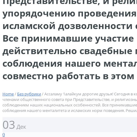
Представительстве, и рел
упорядочению проведения 
исламской дозволенности 
Все принимавшие участие 
действительно свадебные 
соблюдения нашего ментал
совместно работать в этом
Home
/
Без рубрики
/ Ассаламу 1алайкум дорогие друзья! Сегодня в 
членами общественного совета при Представительстве, и религиозн
соблюдением наших национальных особенностей. Все принимавшие уч
соблюдения нашего менталитета и исламских норм поведения. Решил
03
Дек
0