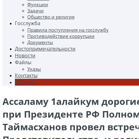
Функции
Задачи
Общество и религия
Госслужба
Правила поступления на госслужбу
Противодействие коррупции
Документы
Достопримечательности
Новости
Файлы
Указы
Контакты
События
Ассаламу 1алайкум дорогие
при Президенте РФ Полном
Таймасханов провел встре