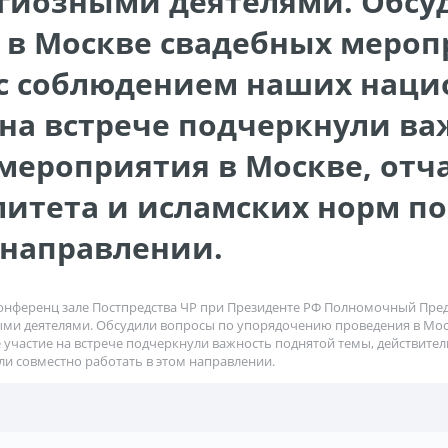
игиозными деятелями. Обсу
в Москве свадебных мероп
с соблюдением наших наци
на встрече подчеркнули ва
мероприятия в Москве, отча
итета и исламских норм п
 направлении.
конференц зале Постпредства ЧР при Президенте РФ Полномочный Предс
ыми деятелями. Обсудили вопросы по упорядочению проведения в Мос
астие на встрече подчеркнули важность поднятой темы, действитель
и совместно работать в этом направлении.