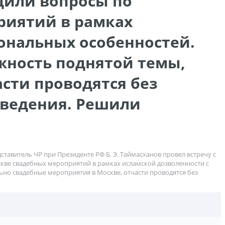
дили вопросы по
риятий в рамках
ональных особенностей.
жность поднятой темы,
сти проводятся без
оведения. Решили
тавитель ЧР при Президенте РФ Б. Э. Таймасханов провел встречу с
кве свадебных мероприятий в рамках исламской дозволенности с
но свадебные мероприятия в Москве, отчасти проводятся без