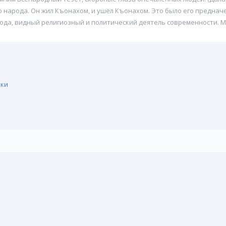
о народа. Он жил Къонахом, и ушёл Къонахом. Это было его предначе
рода, видный религиозный и политический деятель современности. М
ики