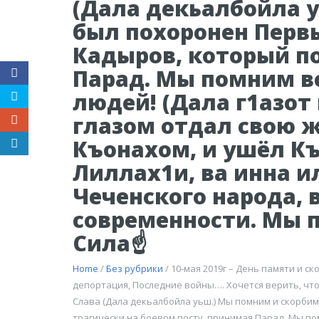
(Дала декьалбойла у
был похоронен Перв
Кадыров, который по
Парад. Мы помним в
людей! (Дала г1азот
глазом отдал свою ж
Къонахом, и ушёл Къ
Лиллах1и, ва инна и
Чеченского народа,
современности. Мы 
Сила☝️
Home
/
Без рубрики
/ 10-мая 2019г – День памяти и 
депортация, Последние войны…. Хочется верить, что
Слава (Дала декьалбойла уьш.) Мы помним и скорбим
трагически,на боевом посту, принимая Парад. Мы по