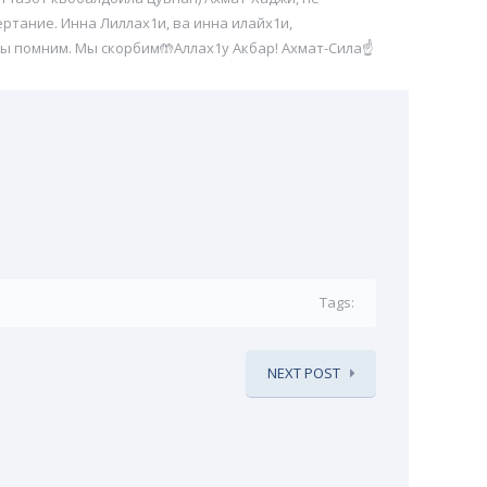
ртание. Инна Лиллах1и, ва инна илайх1и,
ы помним. Мы скорбим🤲Аллах1у Акбар! Ахмат-Сила☝️
Tags:
NEXT POST