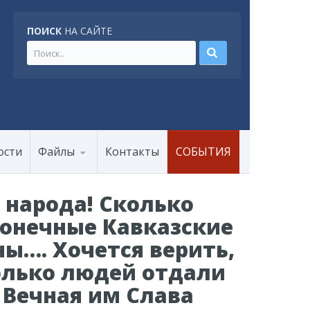
ПОИСК
НА САЙТЕ
ости
Файлы
Контакты
СОБЫТИЯ
о народа! Сколько
конечные Кавказские
ы…. Хочется верить,
колько людей отдали
 Вечная им Слава