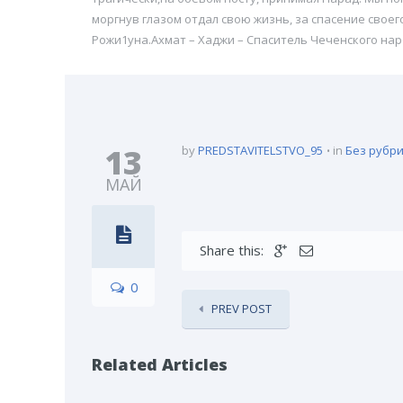
моргнув глазом отдал свою жизнь, за спасение своег
Рожи1уна.Ахмат – Хаджи – Спаситель Чеченского на
13
by
PREDSTAVITELSTVO_95
in
Без рубр
МАЙ
Share this:
0
PREV POST
Related Articles