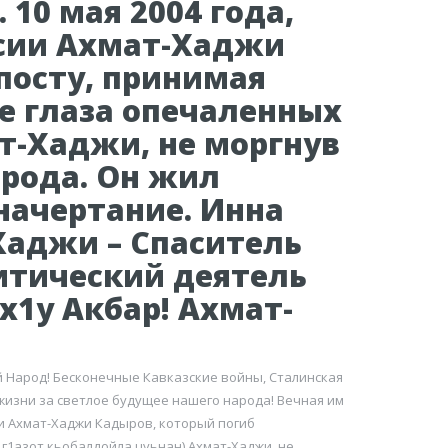
10 мая 2004 года,
ссии Ахмат-Хаджи
посту, принимая
е глаза опечаленных
т-Хаджи, не моргнув
арода. Он жил
начертание. Инна
Хаджи – Спаситель
итический деятель
1у Акбар! Ахмат-
й Народ! Бесконечные Кавказские войны, Сталинская
 жизни за светлое будущее нашего народа! Вечная им
ии Ахмат-Хаджи Кадыров, который погиб
г1азот кьобалдойла цуьнан) Ахмат-Хаджи, не