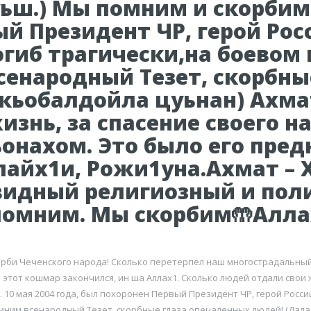
ьш.) Мы помним и скорбим. 
ый Президент ЧР, герой Ро
гиб трагически,на боевом 
сенародный Тезет, скорбны
 кьобалдойла цуьнан) Ахма
изнь, за спасение своего н
онахом. Это было его пред
лайх1и, Рожи1уна.Ахмат – 
 видный религиозный и пол
помним. Мы скорбим🤲Аллах
скорби Чеченского народа! Сколько перетерпел наш многострадальны
 этот кошмар закончился, ин ша Аллах1. Сколько людей отдали свои
. 10 мая 2004 года, был похоронен Первый Президент ЧР, герой Росс
мним всенародный Тезет, скорбные глаза опечаленных людей! (Дала 