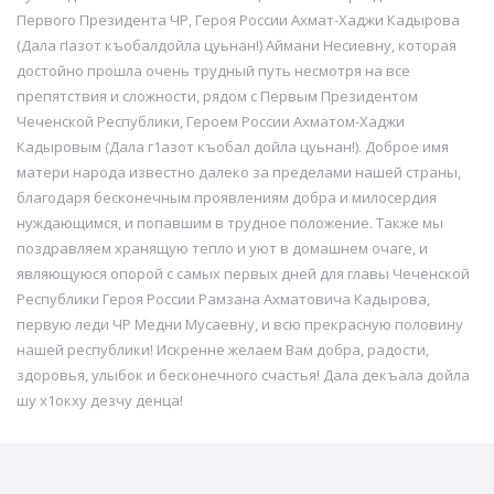
Первого Президента ЧР, Героя России Ахмат-Хаджи Кадырова
(Дала гIазот къобалдойла цуьнан!) Аймани Несиевну, которая
достойно прошла очень трудный путь несмотря на все
препятствия и сложности, рядом с Первым Президентом
Чеченской Республики, Героем России Ахматом-Хаджи
Кадыровым (Дала г1азот къобал дойла цуьнан!). Доброе имя
матери народа известно далеко за пределами нашей страны,
благодаря бесконечным проявлениям добра и милосердия
нуждающимся, и попавшим в трудное положение. Также мы
поздравляем хранящую тепло и уют в домашнем очаге, и
являющуюся опорой с самых первых дней для главы Чеченской
Республики Героя России Рамзана Ахматовича Кадырова,
первую леди ЧР Медни Мусаевну, и всю прекрасную половину
нашей республики! Искренне желаем Вам добра, радости,
здоровья, улыбок и бесконечного счастья! Дала декъала дойла
шу х1окху дезчу денца!