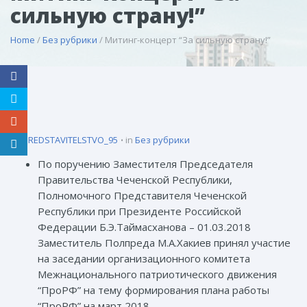
сильную страну!”
Home
/
Без рубрики
/ Митинг-концерт “За сильную страну!”
by
PREDSTAVITELSTVO_95
in
Без рубрики
По поручению Заместителя Председателя
Правительства Чеченской Республики,
Полномочного Представителя Чеченской
Республики при Президенте Российской
Федерации Б.Э.Таймасханова – 01.03.2018
Заместитель Полпреда М.А.Хакиев принял участие
на заседании организационного комитета
Межнационального патриотического движения
“ПроРФ” на тему формирования плана работы
“ПроРФ” на март 2018.