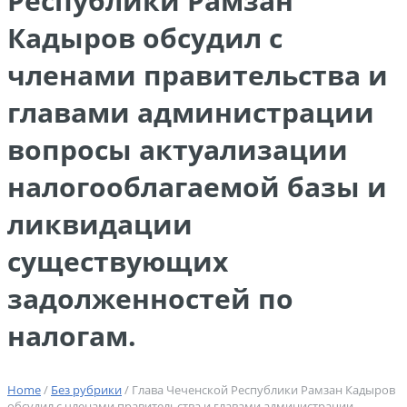
Республики Рамзан
Кадыров обсудил с
членами правительства и
главами администрации
вопросы актуализации
налогооблагаемой базы и
ликвидации
существующих
задолженностей по
налогам.
Home
/
Без рубрики
/ Глава Чеченской Республики Рамзан Кадыров
обсудил с членами правительства и главами администрации