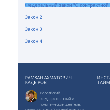
Федеральный закон "О контрактной с
Закон 2
Закон 3
Закон 4
РАМЗАН АХМАТОВИЧ
ИНСТ
КАДЫРОВ
ТАЙМ
Российский
государственный и
политический деятель.
Глава Чеченской Республики с 15