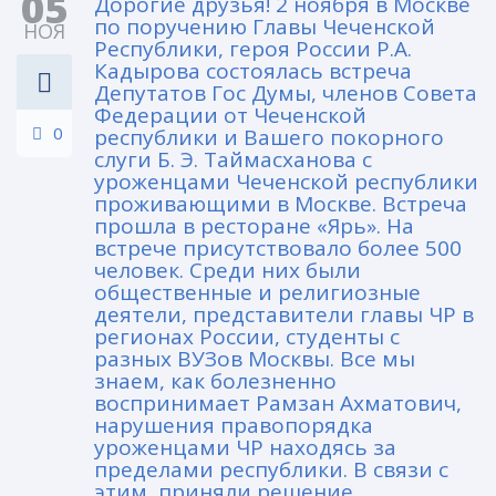
05
Дорогие друзья! 2 ноября в Москве
по поручению Главы Чеченской
НОЯ
Республики, героя России Р.А.
Кадырова состоялась встреча
Депутатов Гос Думы, членов Совета
Федерации от Чеченской
0
республики и Вашего покорного
слуги Б. Э. Таймасханова с
уроженцами Чеченской республики
проживающими в Москве. Встреча
прошла в ресторане «Ярь». На
встрече присутствовало более 500
человек. Среди них были
общественные и религиозные
деятели, представители главы ЧР в
регионах России, студенты с
разных ВУЗов Москвы. Все мы
знаем, как болезненно
воспринимает Рамзан Ахматович,
нарушения правопорядка
уроженцами ЧР находясь за
пределами республики. В связи с
этим, приняли решение,