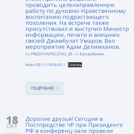
проводить целенаправленную
работу по духовно-Нравственному
воспитанию подрастающего
поколения. На встрече также
присутствовал и выступил Министр
информации, печати и внешних
связей Джамбулат Умаров. Вел
мероприятие Адам Делимханов.
by
PREDSTAVITELSTVO_95
in
Без рубрики
video-05-11-19-09-43-1
Скачать
ПОДРОБНЕЕ
18
Дорогие друзья! Сегодня в
Постпредстве ЧР при Президенте
ОКТ
РФ в конференц-зале провели