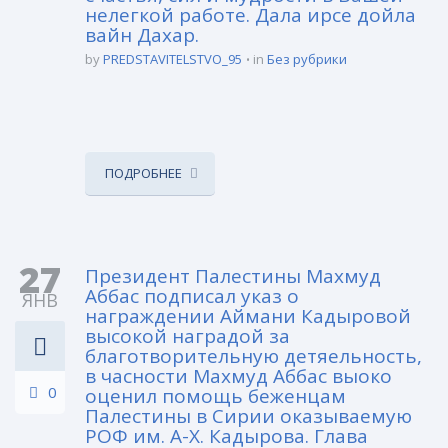
нелегкой работе. Дала ирсе дойла
вайн Дахар.
by
PREDSTAVITELSTVO_95
in
Без рубрики
ПОДРОБНЕЕ
27
Президент Палестины Махмуд
Аббас подписал указ о
ЯНВ
награждении Аймани Кадыровой
высокой наградой за
благотворительную детяельность,
в часности Махмуд Аббас выоко
0
оценил помощь беженцам
Палестины в Сирии оказываемую
РОФ им. А-Х. Кадырова. Глава