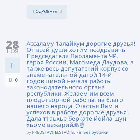
ПОДРОБНЕЕ
28
Ассаламу 1алайкум дорогие друзья!
От всей души хотим поздравить
НОЯ
Председателя Парламента ЧР,
героя России, Магомеда Даудова, а
также весь депутатский корпус со
знаменательной датой 14-й
0
годовщиной начала работы
законодательного органа
республики. Желаем им всем
плодотворной работы, на благо
нашего народа. Счастья Вам и
успехов в работе дорогие друзья.
Дала т1аьхье беркате йойла шун,
хьоме вежарий🙏☝️
by
PREDSTAVITELSTVO_95
in
Без рубрики