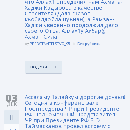
что Аллах1 определил нам Ахмата-
Хаджи Кадырова в качестве
Спасителя (Дала г1азот
кьобалдойла цуьнан), а Рамзан-
Хаджи уверенно продолжил дело
своего Отца. Аллах1у Акбар☝
Ахмат-Сила
by
PREDSTAVITELSTVO_95
in
Без рубрики
ПОДРОБНЕЕ
03
Ассаламу 1алайкум дорогие друзья!
Сегодня в конференц зале
ДЕК
Постпредства ЧР при Президенте
РФ Полномочный Представитель
ЧР при Президенте РФ Б. Э.
Таймасханов провел встречу с