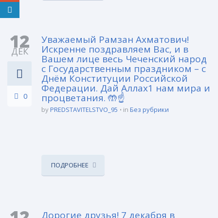
12
Уважаемый Рамзан Ахматович!
Искренне поздравляем Вас, и в
ДЕК
Вашем лице весь Чеченский народ
с Государственным праздником – с
Днём Конституции Российской
Федерации. Дай Аллах1 нам мира и
0
процветания. 🤲☝️
by
PREDSTAVITELSTVO_95
in
Без рубрики
ПОДРОБНЕЕ
12
Дорогие друзья! 7 декабря в