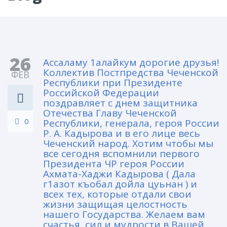
26
Ассаламу 1алайкум дорогие друзья!
Коллектив Постпредства Чеченской
ФЕВ
Республики при Президенте
Российской Федерации
поздравляет с днем защитника
Отечества Главу Чеченской
0
Республики, генерала, героя России
Р. А. Кадырова и в его лице весь
Чеченский народ. Хотим чтобы мы
все сегодня вспомнили первого
Президента ЧР героя России
Ахмата-Хаджи Кадырова ( Дала
г1азот къобал дойла цуьнан ) и
всех тех, которые отдали свои
жизни защищая целостность
нашего Государства. Желаем вам
счастья, сил и мудрости в Вашей