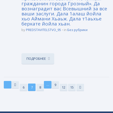
гражданин города Грозный». Да
вознаградит вас Всевышний за все
ваши заслуги. Дала 1алаш йойла
хьо Аймани Хьаьж. Дала т1аьхье
беркате йойла хьан.
by
PREDSTAVITELSTVO_95
in
Без рубрики
ПОДРОБНЕЕ
…
9
6
7
8
12
15