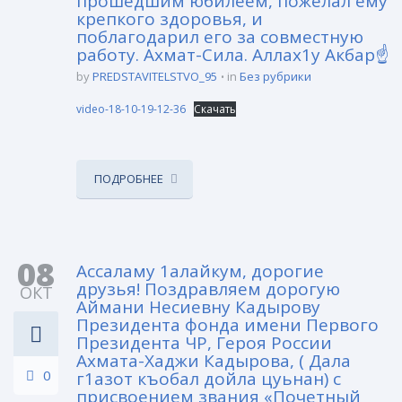
прошедшим юбилеем, пожелал ему
крепкого здоровья, и
поблагодарил его за совместную
работу. Ахмат-Сила. Аллах1у Акбар☝
by
PREDSTAVITELSTVO_95
in
Без рубрики
video-18-10-19-12-36
Скачать
ПОДРОБНЕЕ
08
Ассаламу 1алайкум, дорогие
друзья! Поздравляем дорогую
ОКТ
Аймани Несиевну Кадырову
Президента фонда имени Первого
Президента ЧР, Героя России
Ахмата-Хаджи Кадырова, ( Дала
0
г1азот къобал дойла цуьнан) с
присвоением звания «Почетный