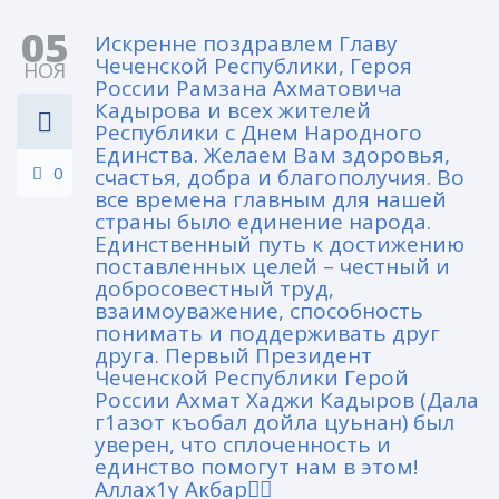
05
Искренне поздравлем Главу
Чеченской Республики, Героя
НОЯ
России Рамзана Ахматовича
Кадырова и всех жителей
Республики с Днем Народного
Единства. Желаем Вам здоровья,
0
счастья, добра и благополучия. Во
все времена главным для нашей
страны было единение народа.
Единственный путь к достижению
поставленных целей – честный и
добросовестный труд,
взаимоуважение, способность
понимать и поддерживать друг
друга. Первый Президент
Чеченской Республики Герой
России Ахмат Хаджи Кадыров (Дала
г1азот къобал дойла цуьнан) был
уверен, что сплоченность и
единство помогут нам в этом!
Аллах1у Акбар☝🏻